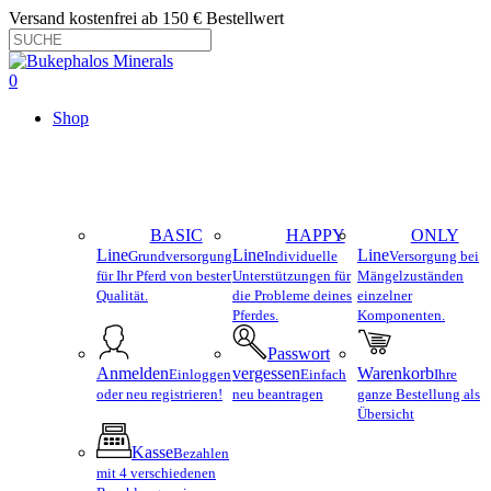
Skip
Versand kostenfrei ab 150 € Bestellwert
to
main
Close
content
Search
search
account
0
Menu
Shop
BASIC
HAPPY
ONLY
Line
Line
Line
Grundversorgung
Individuelle
Versorgung bei
für Ihr Pferd von bester
Unterstützungen für
Mängelzuständen
Qualität.
die Probleme deines
einzelner
Pferdes.
Komponenten.
Passwort
Anmelden
vergessen
Warenkorb
Einloggen
Einfach
Ihre
oder neu registrieren!
neu beantragen
ganze Bestellung als
Übersicht
Kasse
Bezahlen
mit 4 verschiedenen