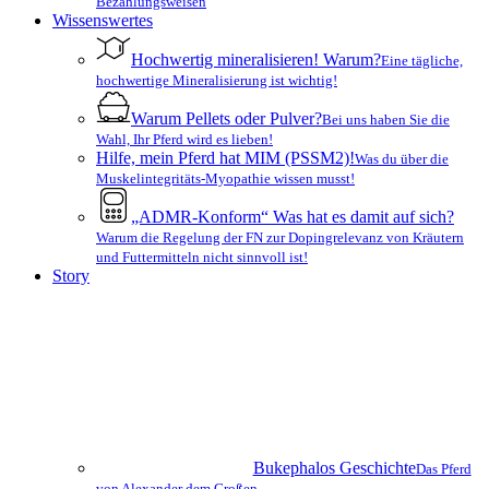
Bezahlungsweisen
Wissenswertes
Hochwertig mineralisieren! Warum?
Eine tägliche,
hochwertige Mineralisierung ist wichtig!
Warum Pellets oder Pulver?
Bei uns haben Sie die
Wahl, Ihr Pferd wird es lieben!
Hilfe, mein Pferd hat MIM (PSSM2)!
Was du über die
Muskelintegritäts-Myopathie wissen musst!
„ADMR-Konform“ Was hat es damit auf sich?
Warum die Regelung der FN zur Dopingrelevanz von Kräutern
und Futtermitteln nicht sinnvoll ist!
Story
Bukephalos Geschichte
Das Pferd
von Alexander dem Großen