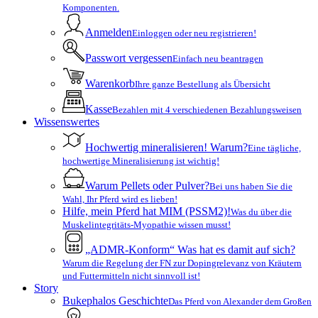
Komponenten.
Anmelden
Einloggen oder neu registrieren!
Passwort vergessen
Einfach neu beantragen
Warenkorb
Ihre ganze Bestellung als Übersicht
Kasse
Bezahlen mit 4 verschiedenen Bezahlungsweisen
Wissenswertes
Hochwertig mineralisieren! Warum?
Eine tägliche,
hochwertige Mineralisierung ist wichtig!
Warum Pellets oder Pulver?
Bei uns haben Sie die
Wahl, Ihr Pferd wird es lieben!
Hilfe, mein Pferd hat MIM (PSSM2)!
Was du über die
Muskelintegritäts-Myopathie wissen musst!
„ADMR-Konform“ Was hat es damit auf sich?
Warum die Regelung der FN zur Dopingrelevanz von Kräutern
und Futtermitteln nicht sinnvoll ist!
Story
Bukephalos Geschichte
Das Pferd von Alexander dem Großen