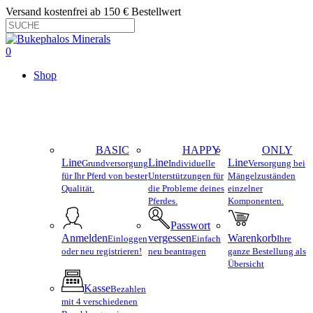
Skip
Versand kostenfrei ab 150 € Bestellwert
to
main
Close
content
Search
search
account
0
Menu
Shop
BASIC
HAPPY
ONLY
Line
Line
Line
Grundversorgung
Individuelle
Versorgung bei
für Ihr Pferd von bester
Unterstützungen für
Mängelzuständen
Qualität.
die Probleme deines
einzelner
Pferdes.
Komponenten.
Passwort
Anmelden
vergessen
Warenkorb
Einloggen
Einfach
Ihre
oder neu registrieren!
neu beantragen
ganze Bestellung als
Übersicht
Kasse
Bezahlen
mit 4 verschiedenen